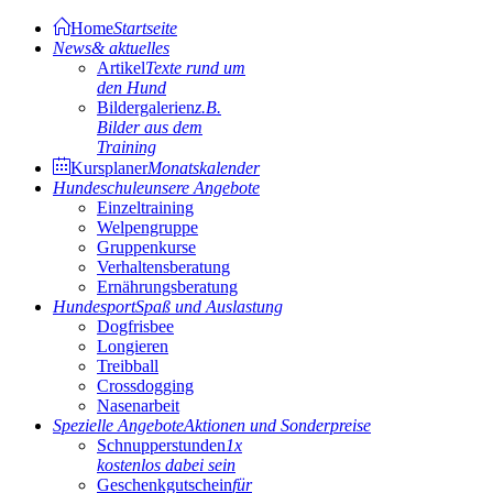
Home
Startseite
News
& aktuelles
Artikel
Texte rund um
den Hund
Bildergalerien
z.B.
Bilder aus dem
Training
Kursplaner
Monatskalender
Hundeschule
unsere Angebote
Einzeltraining
Welpengruppe
Gruppenkurse
Verhaltensberatung
Ernährungsberatung
Hundesport
Spaß und Auslastung
Dogfrisbee
Longieren
Treibball
Crossdogging
Nasenarbeit
Spezielle Angebote
Aktionen und Sonderpreise
Schnupperstunden
1x
kostenlos dabei sein
Geschenkgutschein
für