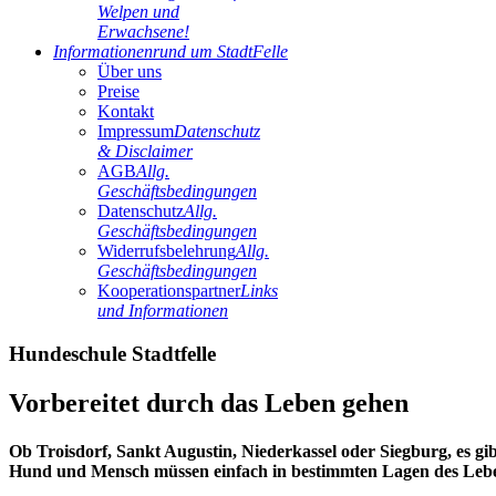
Welpen und
Erwachsene!
Informationen
rund um StadtFelle
Über uns
Preise
Kontakt
Impressum
Datenschutz
& Disclaimer
AGB
Allg.
Geschäftsbedingungen
Datenschutz
Allg.
Geschäftsbedingungen
Widerrufsbelehrung
Allg.
Geschäftsbedingungen
Kooperationspartner
Links
und Informationen
Hundeschule Stadtfelle
Vorbereitet durch das Leben gehen
Ob Troisdorf, Sankt Augustin, Niederkassel oder Siegburg, es g
Hund und Mensch müssen einfach in bestimmten Lagen des Lebe