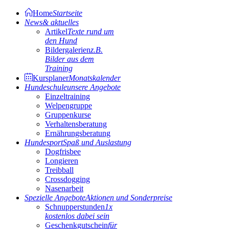
Home
Startseite
News
& aktuelles
Artikel
Texte rund um
den Hund
Bildergalerien
z.B.
Bilder aus dem
Training
Kursplaner
Monatskalender
Hundeschule
unsere Angebote
Einzeltraining
Welpengruppe
Gruppenkurse
Verhaltensberatung
Ernährungsberatung
Hundesport
Spaß und Auslastung
Dogfrisbee
Longieren
Treibball
Crossdogging
Nasenarbeit
Spezielle Angebote
Aktionen und Sonderpreise
Schnupperstunden
1x
kostenlos dabei sein
Geschenkgutschein
für