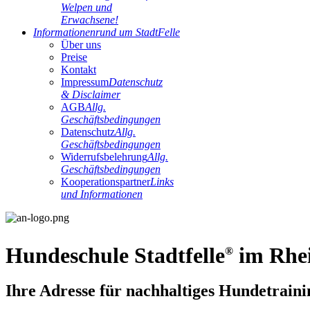
Welpen und
Erwachsene!
Informationen
rund um StadtFelle
Über uns
Preise
Kontakt
Impressum
Datenschutz
& Disclaimer
AGB
Allg.
Geschäftsbedingungen
Datenschutz
Allg.
Geschäftsbedingungen
Widerrufsbelehrung
Allg.
Geschäftsbedingungen
Kooperationspartner
Links
und Informationen
Hundeschule Stadtfelle
im Rhei
®
Ihre Adresse für nachhaltiges Hundetraini