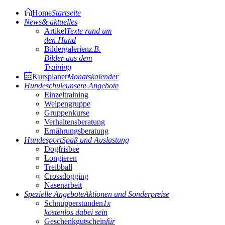
Home
Startseite
News
& aktuelles
Artikel
Texte rund um
den Hund
Bildergalerien
z.B.
Bilder aus dem
Training
Kursplaner
Monatskalender
Hundeschule
unsere Angebote
Einzeltraining
Welpengruppe
Gruppenkurse
Verhaltensberatung
Ernährungsberatung
Hundesport
Spaß und Auslastung
Dogfrisbee
Longieren
Treibball
Crossdogging
Nasenarbeit
Spezielle Angebote
Aktionen und Sonderpreise
Schnupperstunden
1x
kostenlos dabei sein
Geschenkgutschein
für