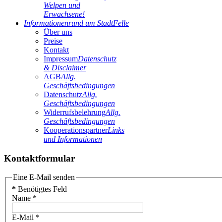
Welpen und
Erwachsene!
Informationen
rund um StadtFelle
Über uns
Preise
Kontakt
Impressum
Datenschutz
& Disclaimer
AGB
Allg.
Geschäftsbedingungen
Datenschutz
Allg.
Geschäftsbedingungen
Widerrufsbelehrung
Allg.
Geschäftsbedingungen
Kooperationspartner
Links
und Informationen
Kontaktformular
Eine E-Mail senden
*
Benötigtes Feld
Name
*
E-Mail
*