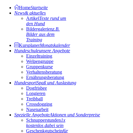
Home
Startseite
News
& aktuelles
Artikel
Texte rund um
den Hund
Bildergalerien
z.B.
Bilder aus dem
Training
Kursplaner
Monatskalender
Hundeschule
unsere Angebote
Einzeltraining
Welpengruppe
Gruppenkurse
Verhaltensberatung
Ernährungsberatung
Hundesport
Spaß und Auslastung
Dogfrisbee
Longieren
Treibball
Crossdogging
Nasenarbeit
Spezielle Angebote
Aktionen und Sonderpreise
Schnupperstunden
1x
kostenlos dabei sein
Geschenkgutschein
für