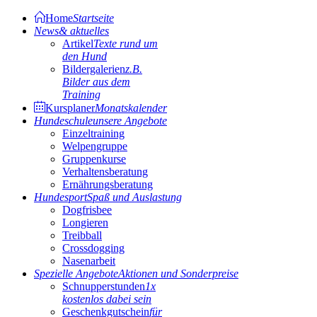
Home
Startseite
News
& aktuelles
Artikel
Texte rund um
den Hund
Bildergalerien
z.B.
Bilder aus dem
Training
Kursplaner
Monatskalender
Hundeschule
unsere Angebote
Einzeltraining
Welpengruppe
Gruppenkurse
Verhaltensberatung
Ernährungsberatung
Hundesport
Spaß und Auslastung
Dogfrisbee
Longieren
Treibball
Crossdogging
Nasenarbeit
Spezielle Angebote
Aktionen und Sonderpreise
Schnupperstunden
1x
kostenlos dabei sein
Geschenkgutschein
für