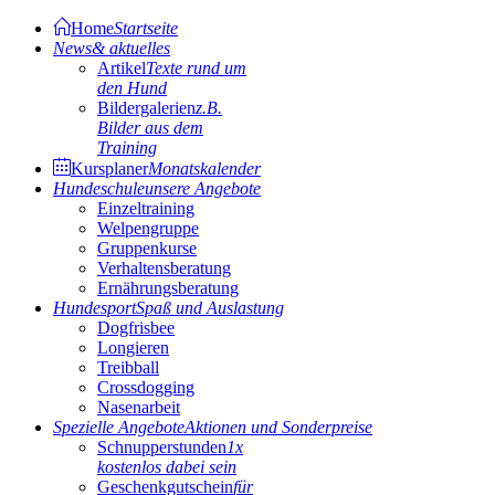
Home
Startseite
News
& aktuelles
Artikel
Texte rund um
den Hund
Bildergalerien
z.B.
Bilder aus dem
Training
Kursplaner
Monatskalender
Hundeschule
unsere Angebote
Einzeltraining
Welpengruppe
Gruppenkurse
Verhaltensberatung
Ernährungsberatung
Hundesport
Spaß und Auslastung
Dogfrisbee
Longieren
Treibball
Crossdogging
Nasenarbeit
Spezielle Angebote
Aktionen und Sonderpreise
Schnupperstunden
1x
kostenlos dabei sein
Geschenkgutschein
für