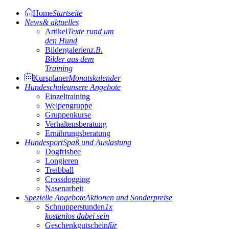
Home
Startseite
News
& aktuelles
Artikel
Texte rund um
den Hund
Bildergalerien
z.B.
Bilder aus dem
Training
Kursplaner
Monatskalender
Hundeschule
unsere Angebote
Einzeltraining
Welpengruppe
Gruppenkurse
Verhaltensberatung
Ernährungsberatung
Hundesport
Spaß und Auslastung
Dogfrisbee
Longieren
Treibball
Crossdogging
Nasenarbeit
Spezielle Angebote
Aktionen und Sonderpreise
Schnupperstunden
1x
kostenlos dabei sein
Geschenkgutschein
für