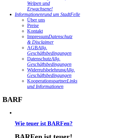
Welpen und
Erwachsene!
Informationen
rund um StadtFelle
Über uns
Preise
Kontakt
Impressum
Datenschutz
& Disclaimer
AGB
Allg.
Geschäftsbedingungen
Datenschutz
Allg.
Geschäftsbedingungen
Widerrufsbelehrung
Allg.
Geschäftsbedingungen
Kooperationspartner
Links
und Informationen
BARF
Wie teuer ist BARFen?
BARFen ist teuer!