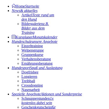
Home
Startseite
News
& aktuelles
Artikel
Texte rund um
den Hund
Bildergalerien
z.B.
Bilder aus dem
Training
Kursplaner
Monatskalender
Hundeschule
unsere Angebote
Einzeltraining
Welpengruppe
Gruppenkurse
Verhaltensberatung
Ernährungsberatung
Hundesport
Spaß und Auslastung
Dogfrisbee
Longieren
Treibball
Crossdogging
Nasenarbeit
Spezielle Angebote
Aktionen und Sonderpreise
Schnupperstunden
1x
kostenlos dabei sein
Geschenkgutschein
für